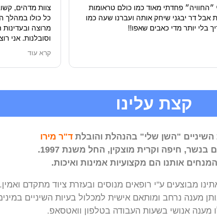
 ״החוויה״ פחדתי מאוד כמו כולם טראומות
צוות מדהים, קשוב
ת אבל דר יבגני שיחק אותה ועברנו שעה כמו
כל כולו במהלך הט
 בלי יותר מדי כאבים שאפו!!
מרוצה ובעדינות ר
וסובלנות. אני רו
כך! עומרי 💜
קרא עוד
קצת עלינו
השיניים "השן שלי" בהנהלת והובלת
ד"ר מירו
בנשר, חיפה וקרית מוצקין, החל משנת 1997.
מנחים אותנו הם מקצועיות אמינות ואיכות.
ינו מבוצעים ע"י רופאים מנוסים ובעזרת ציוד מתקדם ואמין.
תן מענה נרחב ומותאם אישית למכלול בעיות השיניים במינימ
 מענה אנושי בשעות העבודה בטלפון וואטסאפ.