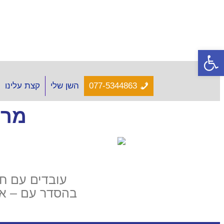
מרפאות השיניים 
בצמוד
פתח סרגל נגישות
077-5344863
השן שלי
קצת עלינו
מרפ
עובדים עם חב
בהסדר עם – איי