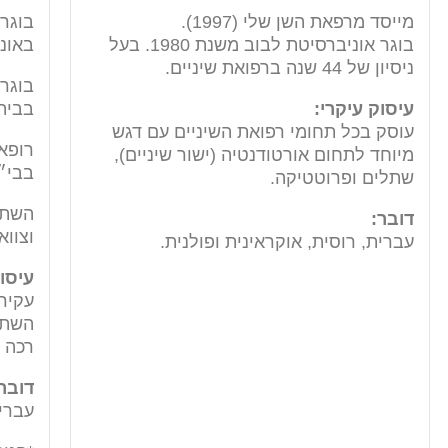
מייסד מרפאת השן שלי (1997).
בוגר
בוגר אוניברסיטת לבוב משנת 1980. בעל
באוני
ניסיון של 44 שנה ברפואת שיניים.
בוגר
עיסוק עיקרי:
בבית
עוסק בכל תחומי רפואת השיניים עם דגש
רופא
מיוחד לתחום אורטודנטיה (ישור שיניים),
בבי״ח
שתלים ופרוטטיקה.
השתל
דובר:
וצוואר ב
עברית, רוסית, אוקראינית ופולנית.
עיסוק
עקירו
השתל
רכה 
דובר
עברית