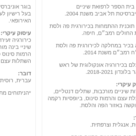
 בית הספר לרפואת שיניים
בוגר אוניברסיטת LSMU משנ
ברסיטת תל אביב משנת 2004.
בעל רישיון לע
האירופאי.
 תוכנית ההתמחות בכירורגית פה ולסת
 החולים רמב״ם, חיפה.
עיסוק עיקרי:
כירורגיה זעיר
 בכיר במחלקה לכירורגית פה ולסת
שיניי בינה מו
 רמב״ם משנת 2014.
הרמות סינוס פ
השתלות עצם 
ם בכירורגיה אונקולוגית של ראש
לונדון 2018-2021.
דובר:
עברית, רוסית,
 עיקרי:
ת שיניים מורכבות, שתלים דנטליים,
*הניתוחים מת
ת עצם והרמות סינוס, ביופסיות רקמה
וקשה באזור הפה והלסת.
:
, אנגלית וצרפתית.