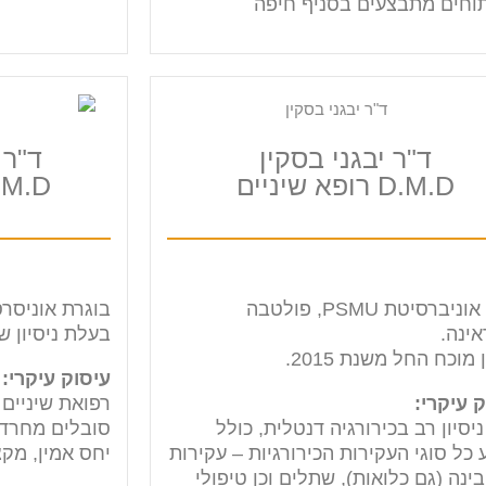
תוחים מתבצעים בסניף חיפה
ד"ר יבגני בסקין
ד"ר 
D.M.D רופא שיניים​
D.M.D רופאת 
בוגר אוניברסיטת PSMU, פולטבה
בוגרת אוניסרסיטת 
אינה.
בעלת ניסיון של 44 שנה ברפואת שי
 מוכח החל משנת 2015.
עיסוק עיקרי:
 עיקרי:
רפואת שיניים 
יסיון רב בכירורגיה דנטלית, כולל
סובלים מחרדה
 כל סוגי העקירות הכירורגיות – עקירות
יחס אמין, מקצ
בינה (גם כלואות), שתלים וכן טיפולי