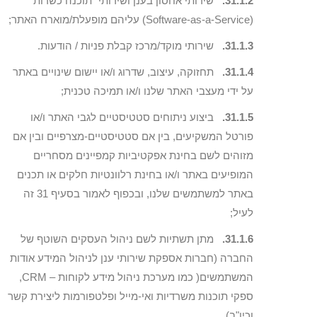
31.1.2.
שירותי אחסון בענן ושירותי "תוכנה כשרות"
(Software-as-a-Service) עליהם מופעלת/מוארח האתר;
31.1.3.
שירותי מוקד/מרכז קבלת פניות / הודעות.
31.1.4.
תחזוקה, עיצוב, שדרוג ו/או יישום שינויים באתר
על ידי מעצבי האתר שלנו ו/או תמיכה טכנית;
31.1.5.
ביצוע ניתוחים סטטיסטיים לגבי האתר ו/או
פורטל המשקיעים, בין אם סטטיסטיים-מצרפיים ובין אם
מזוהים לשם בחינת אפקטיביות קמפיינים מסחריים
המופיעים באתר ו/או בחינת רלוונטיות חלקים או תכנים
באתר למשתמשים שלנו, ובכפוף לאמור בסעיף 31 זה
לעיל;
31.1.6.
מתן תשתיות לשם ניהול העסקים השוטף של
החברה (חברות אספקת שירותי ענן לניהול המידע אודות
המשתמשים( כמו מערכת ניהול מידע לקוחות – CRM,
ספקי תוכנות משרדיות ואי-מייל ופלטפורמות ליצירת קשר
וכיו"ב).