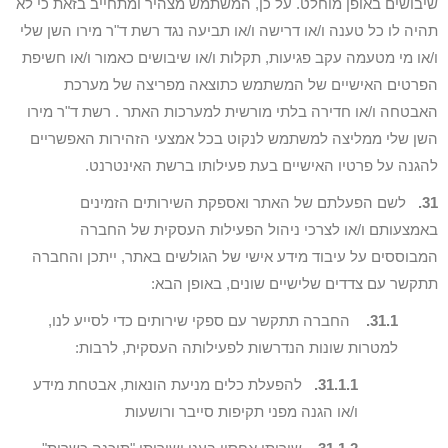
שיבושים באופן מוחלט. על כן, המשתמש מצהיר ומתחייב בזאת כי לא
תהיה לו כל טענה ו/או דרישה ו/או תביעה נגד רשת ד"ר מירו השן שלי
ו/או מי מטעמה עקב פגיעות, תקלות ו/או שיבושים כאמור ו/או חשיפת
הפרטים האישיים של המשתמש כתוצאה מפריצה של מערכת
האבטחה ו/או חדירה בלתי מורשית למערכות האתר . רשת ד"ר מירו
השן שלי ממליצה למשתמש לנקוט בכל אמצעי הזהירות האפשריים
להגנה על פרטיו האישיים בעת פעילותו ברשת האינטרנט.
31.
לשם הפעלתם של האתר ואספקת השירותים הזמינים
באמצעותם ו/או לצרכי ניהול הפעילות העסקית של החברה
המבוססים על עיבוד מידע אישי של הגולשים באתר, ייתכן והחברה
תתקשר עם צדדים שלישיים שונים, באופן הבא:
31.1.
החברה תתקשר עם ספקי שירותים כדי לסייע לנו,
למטרות שונות הנדרשות לפעילותה העסקית, לרבות:
31.1.1.
להפעלת כלים מניעת הונאות, אבטחת מידע
ו/או הגנה מפני תקיפות סייבר ורושעות