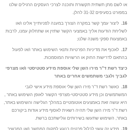
או לשם מתן תשתית תקשורת ותוכנה לצרכי העסקים הרגילים שלנו
במפורט בסעיפים 31-32 להלן.
16.
ליצור עמך קשר במקרה הצורך במענה לפניותייך אלינו ו/או
לשליחת הודעות אליך באמצעי הקשר שתזין או שתחלוק עמנו, לרבות
באמצעות ספקי משנה שלנו;
17.
לאכוף את מדיניות הפרטיות ותנאי השימוש באתר ו/או לפעול
בהתאם לדרישות החוק או הרשויות המוסמכות.
כיצד רשת ד"ר מירו השן שלי אוספת מידע סטטיסטי ו/או מצרפי
לגביך ולגבי משתמשים אחרים באתר
18.
כאשר רשת ד"ר מירו השן שלי אוספת מידע אישי לגבי
המשתמשים וכן מידע סטטיסטי-מצרפי הקשור לאופן השימוש באתר ,
היא עושה זאת באמצעים אוטומטיים במהלך הגלישה והשימוש באתר,
רשת ד"ר מירו השן שלי תהיה רשאית לאסוף מידע אודות ביקורכם
באתר, השימוש שתעשו בשירותים וגלישתכם ברשת.
19.
מידע זה עשוי לכלול פרטים בנוגע למקום המחשב ו/או המכשיר