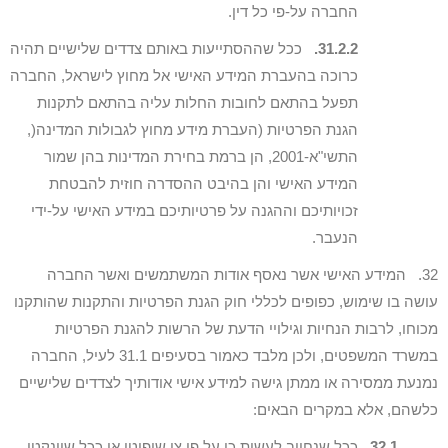
החברה על-פי כל דין.
31.2.2.
ככל שההסתייעות באותם צדדים שלישיים תהיה
כרוכה בהעברת המידע האישי אל מחוץ לישראל, החברה
תפעל בהתאם לחובות החלות עליה בהתאם לתקנות
הגנת הפרטיות (העברת מידע מחוץ לגבולות המדינה(,
התשי"א-2001, הן ברמת בחירת המדינות בהן שמור
המידע האישי והן בהיבט ההסדרה חוזית להבטחת
זכויותיכם וההגנה על פרטיותיכם במידע האישי על-ידי
הנעבר.
32. המידע האישי אשר נאסף אודות המשתמשים ואשר החברה
עושה בו שימוש, כפופים לכללי חוק הגנת הפרטיות והתקנות שהותקנו
מכוחו, לרבות הנחיות וגילויי הדעת של הרשות להגנת הפרטיות
במשרד המשפטים, ולכן מלבד כאמור בסעיפים 31.1 לעיל, החברה
נמנעת ממסירה או ממתן גישה למידע אישי אודותיך לצדדים שלישיים
כלשהם, אלא במקרים הבאים:
32.1.
ככל שנחויב לעשות כן על פי צו שיפוטי או ככל שיינקטו