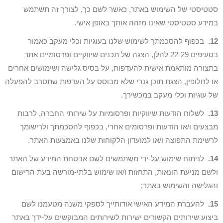
סטטיסטי של השימוש באתר, כאשר לשם כך, לצורך זה תשתמש
במידע סטטיסטי שאינו מזהה אותך באופן אישי.
12.
בכפוף להסכמתך לשימוש שלנו בעוגיות וכלי מעקב כאמור
בסעיפים 22-29 להלן, הצגה של תכנים שיווקיים ופרסומיים אתר
בתצורה מותאמת אישית להעדפות, על בסיס גלישה ושימושים אחרים
או לחלופין, הצגת תוכן גנרי שלא מבוסס על העדפות שתסרב להפעלה
של עוגיות וכלי מעקב במכשירך.
13.
לשלוח הודעות שיווקיות ופרסומיות על שירותי החברה, לרבות
מבצעים ו/או הודעות ופרסומים אחרי, בכפוף להסכמתך ולרישומך
לרשימת התפוצה ו/או למועדון הלקוחות שלנו באמצעות האתר.
14.
לניתוח שימוש על-ידי משתמשים לשם אבטחת המידע של האתר
ולשם מניעת הונאות, התחזות ו/או שימוש בלתי-מורשה בעת הרישום
והגלישה והשימוש באתר;
15.
להעברת המידע האישי אודותייך לספקי משנה מטעמנו לשם
ביצוע שירותים הקשורים ישירות לשירותים המבוקשים על-ידך באתר