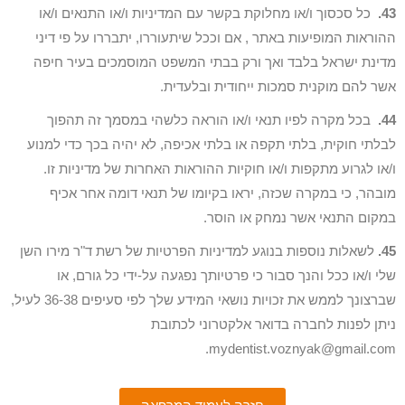
43.
כל סכסוך ו/או מחלוקת בקשר עם המדיניות ו/או התנאים ו/או
ההוראות המופיעות באתר , אם וככל שיתעוררו, יתבררו על פי דיני
מדינת ישראל בלבד ואך ורק בבתי המשפט המוסמכים בעיר חיפה
אשר להם מוקנית סמכות ייחודית ובלעדית.
44.
בכל מקרה לפיו תנאי ו/או הוראה כלשהי במסמך זה תהפוך
לבלתי חוקית, בלתי תקפה או בלתי אכיפה, לא יהיה בכך כדי למנוע
ו/או לגרוע מתקפות ו/או חוקיות ההוראות האחרות של מדיניות זו.
מובהר, כי במקרה שכזה, יראו בקיומו של תנאי דומה אחר אכיף
במקום התנאי אשר נמחק או הוסר.
45.
לשאלות נוספות בנוגע למדיניות הפרטיות של רשת ד"ר מירו השן
שלי ו/או ככל והנך סבור כי פרטיותך נפגעה על-ידי כל גורם, או
שברצונך לממש את זכויות נושאי המידע שלך לפי סעיפים 36-38 לעיל,
ניתן לפנות לחברה בדואר אלקטרוני לכתובת
mydentist.voznyak@gmail.com.