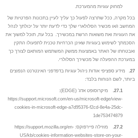
למחוק עוגיות מהמערכת.
בכל מקרה, ככל שתרצה לפעול כך עליך לעיין בתכונות הפרטיות של
המחשב ו/או מכשיר הסלולארי שלך כדי לדעת יותר על יכולתך לנהל
את העוגיות ואת משואות הרשת במכשירך. בכל עת, תוכל למשוך את
הסכמתך לשימוש בעוגיות שאינן הכרחיות טכנית לתפעולו התקין
ואבטחתו של האתר באמצעות ממשק המשתמש המותאם לצורך כך
במערכת ההפעלה של מכשירך הסלולרי.
27.
מידע ספציפי אודות ניהול עוגיות בדפדפני האינטרנט הנפוצים
ביותר, לשם הנוחות בלבד:
27.1.
מיקרוסופט אדג' (EDGE):
https://support.microsoft.com/en-us/microsoft-edge/view-
cookies-in-microsoft-edge-a7d95376-f2cd-8e4a-25dc-
1de753474879
27.2.
מוזילה פיירפוקס: https://support.mozilla.org/en-
US/kb/cookies-information-websites-store-on-your-