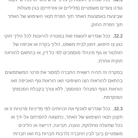
נגדנו צעדים משפטיים (פליליים או אזרחיים) בגין פעולות
שביצעת באמצעות האתר תוך הפרת תנאי השימוש של האתר
תוך הפרת החוק;
32.2.
ככל שנדרש לעשות זאת במטרה להיענות לכל הליך חוקי
כגון צו חיפוש, זימון לבית משפט, הליך בקרה או אכיפה של
רגולטור או גוף מינהלי מוסמכים לפי כל דין, או בהתאם להוראה
חוקית אחרת.
במקרה זה תהיה רשאית החברה למסור את פרטי המשתמשים
בהתאם להוראות הצו השיפוטי ו/או הוראות גוף האכיפה ו/או
הוראות הגוף המנהלי המוסמך, ללא צורך בקבלת הסכמתך
המוקדמת.
32.3.
ככל שנדרש לאכוף את זכויותינו לפי מדיניות פרטיות זו או
תקנון תנאי השימוש של האתר, כתוצאה להפרתם על-ידך או
ככל שתעלה מחלוקת, טענה, תביעה, דרישה או הליכים
משפטיים בינך לבין החברה (לרבות חברות בת ו/או חברות