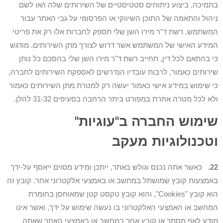
בתמיכה, ביצוע ניתוחים סטטיסטיים של השירותים שלה ו/או לשם
ניהול והתאמה של התוכן השיווקי או הפרסומי על גבי האתר עבור
המשתמש. רשת ד"ר מירו השן שלי תספק לחברות אלו רק את פריטי
המידע האישי של המשתמש אשר דרוש לצורך מתן השירותים. מודגש
כי בהתאם לכל דין, תחייב רשת ד"ר מירו השן שלי בהסכם כל נותן
שירותים כאמור, לרבות עובדיו הנדרשים לאספקת השירותים לחברה,
כי שימוש במידע אישי כאמור יעשה רק למטרת מתן השירותים כאמור
ולא לכל מטרה אחרת במפורט ביתר הרחבה בסעיפים 31-32 להלן.
שימוש החברה ב"עוגיות"
וטכנולוגיות מעקב
22.
כאשר אתה נכנס וגולש באתר, ייתכן ומידע מסוים ייאסף על-ידך
באמצעות קובץ שמושתל במחשב או באמצעי אלקטרוני אחר. קובץ זה
הוא קובץ "Cookies", והוא קובץ טקסט קטן שמאוחסן בחומרת
המחשב או האמצעי האלקטרוני בו נעשה שימוש על ידך, ואשר אינו
מודע לאף מסמך אן קובץ אחר במחשב או באמצעי האחר שאתה