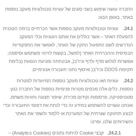
החברה עושה שימוש בשני סוגים של עוגיות טכנולוגיות מעקב נוספות
באתר, באופן הבא:
24.1.
עוגיות וטכנולוגיות מעקב נוספות אשר הכרחיים ברמה הטכנית
להפעלת האתר – אשר כוללים את אותם העוגיות וכלי המעקב
הנדרשים לשם התפעול התקין של האתר, לאפשר את התפקודיות
הבסיסית וההכרחית האתר (למשל, בקשות לזיהוי משתמש וסיסמה,
אפשרות לגלוש מדף ולדף וכיו"ב(, אבטחתה ומניעת הונאות (בלימת
תקיפות DDOS וכיו"ב( ואיסוף נתוני תעבורה אנונימיים.
24.2.
עוגיות ו/או טכנולוגיות מעקב נוספות המיועדות למטרות
נוספות. כלים אלה מכסים מטרות פנימיות נוספות של החברה כגון:
סטטיסטיקה, פרסומות וקידום מכירת, שיפור תצוגה וחוויות משתמ,
ואנחנו עשויים להשתמש במידע זה כדי לנתח את דפוסי התעבורה וכדי
לבצע תחזוקה שגרתית של המערכת או ללמוד ולשפר את האתר
והשירותים שלנו, ופרט:
24.2.1.
קבצי Cookie לניתוח נתונים (Analytics Cookies) –