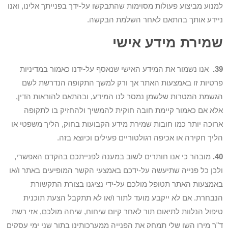
למנוע מביצוע פעולות מסוימות שהתבקשו על-ידך בפנייתך אלינו, ואנו
ניידע אותך בהתאם לאחר השלמת הבקשה.
שמירת מידע אישי
39.
אנו נשמור את המידע האישי שנאסף על-ידנו כאמור במדיניות
פרטיות זו באמצעות האתר אך ורק למשך התקופה הנדרשת לשם
הגשמת המטרות שלשמן נמסר לנו המידע, ובהתאם להוראות הדין,
אלא אם כאמור קיימת חובה חוקית להמשיך ולהחזיק בו לתקופה
ארוכה יותר כמו חובות שמירת מידע הקבועות בחוק, הליך משפטי או
הליך חקירה או אכיפה רגולטוריים פעילים וכיוצא בזה.
40.
מובהר כי אנו חותרים לשוב במענה לפנייתכם בהקדם האפשרי,
ולכן כל פנייה שתיעשה על-ידכם באמצעי הקשר המופיעים באתר ו/או
באמצעות האתר תטופל מולכם על-ידי נציגנו בצורת התקשורת
הנבחרת. אם לא ייקבע מועד לתור ו/או לא תתקבל הצעת תוכנית
טיפול הנלוות לתיאום תור לאחר קיום שיחוח, שיחה מולכם, אזי רשת
ד"ר מירו השן שלי תמחק את הפנייה ממערכותינו בתוך שני ימי עסקים