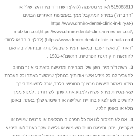
515088813 ו/או מי מטעמה (להלן: רשת ד"ר מירו השן שלי" או
"החברה") במידע המתקבל ממך באמצעות האתרים הבאים
(https://www.drmiro-dental-clinic-in-kiryat-
motzkin.co.il,https://www.drmiro-dental-clinic-in-nesher.co.il/,
https://www.drmiro-dental-clinic-in-haifa.co.il) (להלן: ביחד או לחוד:
"האתר"), ואשר יעובד במאגר המידע שבשליטתה ובניהולה בהתאם
להוראות חוק הגנת הפרטיות, התשמ"א-1981 .
3.
רשת ד"ר מירו השן שלי מבהירה ומדגישה בזאת כי אינך מחויב
להעביר לנו כל מידע אישי אודותיך במהלך שימושך באתר וכל העברת
מידע כאמור תיעשה מרצונך החופשי בלבד, אבל לתשומת ליבך
שאי-מסירת מידע עשויה למנוע את גישתך לשירותינו, למנוע ממך
להשלים ו/או לפגוע בחוויית הגלישה או השימוש שלך באתר, באופן
מלא או באופן חלקי.
4.
אם לא תמסור לנו את כל הפרטים המלאים או פרטים שגויים או
שקריים, ייתכן ותיפגם חווית השימוש או גלישה שלך באתר ו/או תיפגע
יכולתך לעשות שימוש בשירות דרך האתר, תסוכל יכולתך להשאיר